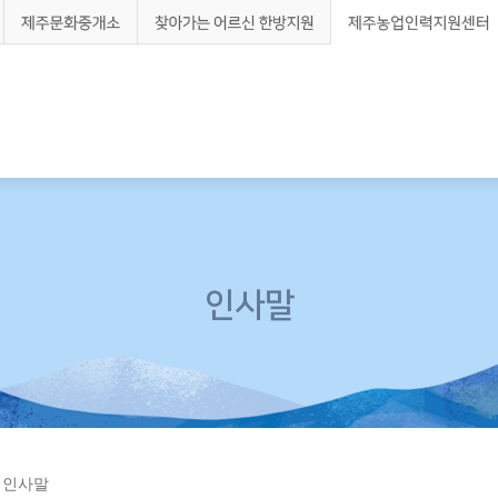
터
사지원시스템
제주문화중개소
찾아가는
어르신
한방지원
인사말
>
인사말